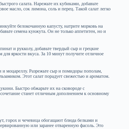
ыстрого салата. Нарежьте их кубиками, добавьте
вое масло, сок лимона, соль и перец. Такой салат легко
инкуйте белокочанную капусту, натрите морковь на
бавьте семена кунжута. Он не только аппетитен, но и
инат и рукколу, добавьте твердый сыр и грецкие
 для яркости вкуса. За 10 минут получите отличное
и и моцареллу. Разрежьте сыр и помидоры пополам,
льзамиком. Этот салат порадует свежестью и ароматом.
укини. Быстро обжарьте их на сковороде с
 сочетание станет отличным дополнением к основному
нут, горох и чечевица обогащают блюда белками и
нсервированную или заранее отваренную фасоль. Это