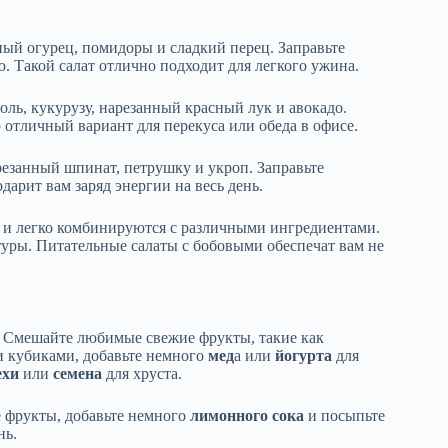
ый огурец, помидоры и сладкий перец. Заправьте
 Такой салат отлично подходит для легкого ужина.
ь, кукурузу, нарезанный красный лук и авокадо.
о отличный вариант для перекуса или обеда в офисе.
езанный шпинат, петрушку и укроп. Заправьте
арит вам заряд энергии на весь день.
 и легко комбинируются с различными ингредиентами.
стуры. Питательные салаты с бобовыми обеспечат вам не
. Смешайте любимые свежие фрукты, такие как
и кубиками, добавьте немного
мед
а или
йогурта
для
ехи
или
семена
для хруста.
 фрукты, добавьте немного
лимонного сока
и посыпьте
нь.