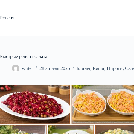
Перейти
к
сути
Рецепты
Быстрые рецепт салата
writer
28 апреля 2025
Блины
,
Каши
,
Пироги
,
Сал