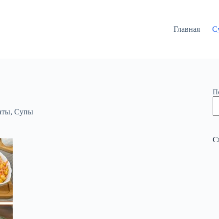
Главная
С
П
аты
,
Супы
С