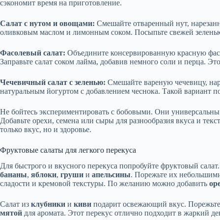
сэкономит время на приготовление.
Салат с нутом и овощами:
Смешайте отваренный нут, нарезанн
оливковым маслом и лимонным соком. Посыпьте свежей зеленью.
Фасолевый салат:
Объедините консервированную красную фасол
Заправьте салат соком лайма, добавив немного соли и перца. Эт
Чечевичный салат с зеленью:
Смешайте вареную чечевицу, нар
натуральным йогуртом с добавлением чеснока. Такой вариант под
Не бойтесь экспериментировать с бобовыми. Они универсальны
Добавьте орехи, семена или сыры для разнообразия вкуса и тек
только вкус, но и здоровье.
Фруктовые салаты для легкого перекуса
Для быстрого и вкусного перекуса попробуйте фруктовый салат
бананы
,
яблоки
,
груши
и
апельсины
. Порежьте их небольшим
сладости и кремовой текстуры. По желанию можно добавить
ор
Салат из
клубники
и
киви
подарит освежающий вкус. Порежьте
мятой
для аромата. Этот перекус отлично подходит в жаркий де