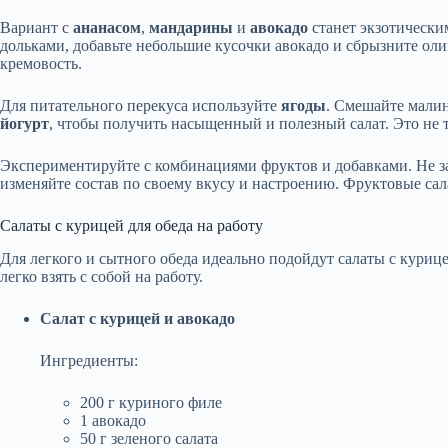
Вариант с
ананасом
,
мандарины
и
авокадо
станет экзотически
дольками, добавьте небольшие кусочки авокадо и сбрызните оли
кремовость.
Для питательного перекуса используйте
ягоды
. Смешайте малин
йогурт
, чтобы получить насыщенный и полезный салат. Это не т
Экспериментируйте с комбинациями фруктов и добавками. Не за
изменяйте состав по своему вкусу и настроению. Фруктовые сал
Салаты с курицей для обеда на работу
Для легкого и сытного обеда идеально подойдут салаты с куриц
легко взять с собой на работу.
Салат с курицей и авокадо
Ингредиенты:
200 г куриного филе
1 авокадо
50 г зеленого салата