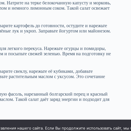
ом. Натрите на терке белокочанную капусту и морковь,
слом и немного лимонным соком. Такой салат освежает
арите картофель до готовности, остудите и нарежьте
лёные лук и укроп. Заправьте йогуртом или майонезом.
для легкого перекуса. Нарежьте огурцы и помидоры,
м и посыпьте свежей зеленью. Время на подготовку не
арите свеклу, нарежьте её кубиками, добавьте
ьте растительным маслом с уксусом. Это сочетание
елую фасоль, нарезанный болгарский перец и красный
аслом. Такой салат даёт заряд энергии и подходит для
вления нашего сайта. Если Вы продолжите использовать сайт, мы бу