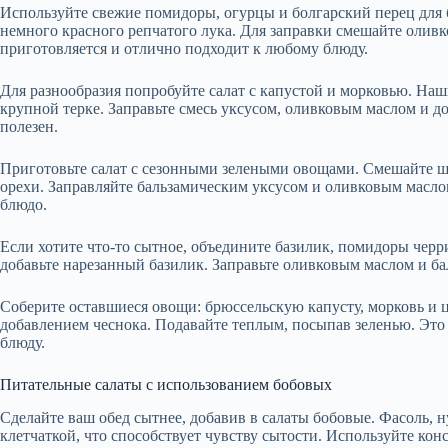
Используйте свежие помидоры, огурцы и болгарский перец для б
немного красного репчатого лука. Для заправки смешайте оливко
приготовляется и отлично подходит к любому блюду.
Для разнообразия попробуйте салат с капустой и морковью. Наш
крупной терке. Заправьте смесь уксусом, оливковым маслом и до
полезен.
Приготовьте салат с сезонными зелеными овощами. Смешайте шп
орехи. Заправляйте бальзамическим уксусом и оливковым маслом
блюдо.
Если хотите что-то сытное, объедините базилик, помидоры черр
добавьте нарезанный базилик. Заправьте оливковым маслом и ба
Соберите оставшиеся овощи: брюссельскую капусту, морковь и ц
добавлением чеснока. Подавайте теплым, посыпав зеленью. Это
блюду.
Питательные салаты с использованием бобовых
Сделайте ваш обед сытнее, добавив в салаты бобовые. Фасоль, 
клетчаткой, что способствует чувству сытости. Используйте ко