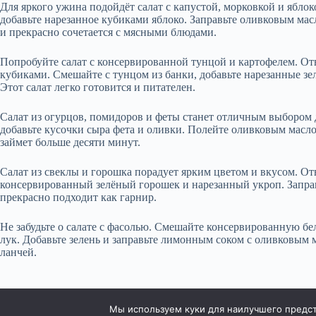
Для яркого ужина подойдёт салат с капустой, морковкой и яблок
добавьте нарезанное кубиками яблоко. Заправьте оливковым ма
и прекрасно сочетается с мясными блюдами.
Попробуйте салат с консервированной тунцой и картофелем. Отв
кубиками. Смешайте с тунцом из банки, добавьте нарезанные зе
Этот салат легко готовится и питателен.
Салат из огурцов, помидоров и феты станет отличным выбором 
добавьте кусочки сыра фета и оливки. Полейте оливковым масло
займет больше десяти минут.
Салат из свеклы и горошка порадует ярким цветом и вкусом. Отв
консервированный зелёный горошек и нарезанный укроп. Заправ
прекрасно подходит как гарнир.
Не забудьте о салате с фасолью. Смешайте консервированную б
лук. Добавьте зелень и заправьте лимонным соком с оливковым м
ланчей.
Мы используем куки для наилучшего предста