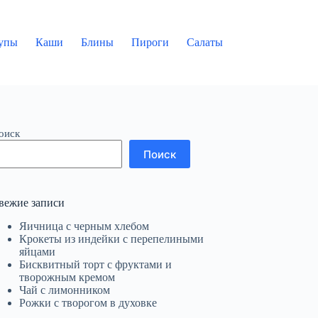
упы
Каши
Блины
Пироги
Салаты
оиск
Поиск
вежие записи
Яичница с черным хлебом
Крокеты из индейки с перепелиными
яйцами
Бисквитный торт с фруктами и
творожным кремом
Чай с лимонником
Рожки с творогом в духовке