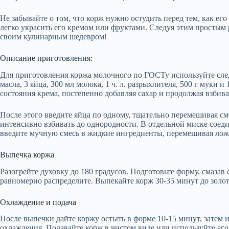
Не забывайте о том, что корж нужно остудить перед тем, как его
легко украсить его кремом или фруктами. Следуя этим простым
своим кулинарным шедевром!
Описание приготовления:
Для приготовления коржа молочного по ГОСТу используйте след
масла, 3 яйца, 300 мл молока, 1 ч. л. разрыхлителя, 500 г муки и
состояния крема, постепенно добавляя сахар и продолжая взбива
После этого введите яйца по одному, тщательно перемешивая см
интенсивно взбивать до однородности. В отдельной миске соед
введите мучную смесь в жидкие ингредиенты, перемешивая ложк
Выпечка коржа
Разогрейте духовку до 180 градусов. Подготовьте форму, смазав
равномерно распределите. Выпекайте корж 30-35 минут до золо
Охлаждение и подача
После выпечки дайте коржу остыть в форме 10-15 минут, затем 
охлаждения. Подавайте корж в чистом виде или используйте его