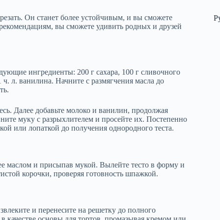
 резать. Он станет более устойчивым, и вы сможете
Р
 рекомендациям, вы сможете удивить родных и друзей
ующие ингредиенты: 200 г сахара, 100 г сливочного
 1 ч. л. ванилина. Начните с размягчения масла до
ть.
есь. Далее добавьте молоко и ванилин, продолжая
ините муку с разрыхлителем и просейте их. Постепенно
ой или лопаткой до получения однородного теста.
 ее маслом и присыпав мукой. Вылейте тесто в форму и
тистой корочки, проверяя готовность шпажкой.
извлеките и перенесите на решетку до полного
 в качестве основы для тортов, промазывая кремом или