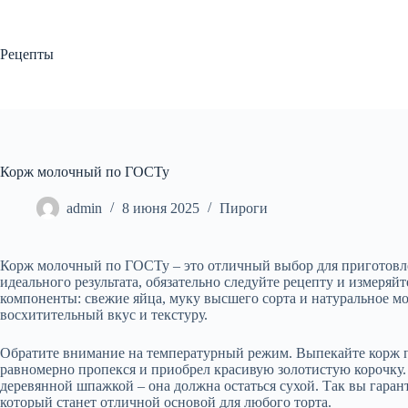
Перейти
к
сути
Рецепты
Корж молочный по ГОСТу
admin
8 июня 2025
Пироги
Корж молочный по ГОСТу – это отличный выбор для приготовле
идеального результата, обязательно следуйте рецепту и измеря
компоненты: свежие яйца, муку высшего сорта и натуральное м
восхитительный вкус и текстуру.
Обратите внимание на температурный режим. Выпекайте корж п
равномерно пропекся и приобрел красивую золотистую корочку.
деревянной шпажкой – она должна остаться сухой. Так вы гара
который станет отличной основой для любого торта.