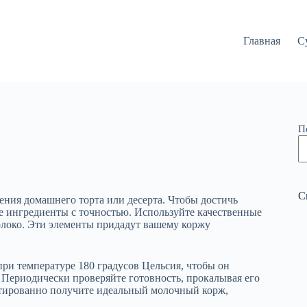
Главная
С
П
С
ния домашнего торта или десерта. Чтобы достичь
йте ингредиенты с точностью. Используйте качественные
олоко. Эти элементы придадут вашему коржу
ри температуре 180 градусов Цельсия, чтобы он
 Периодически проверяйте готовность, прокалывая его
нтированно получите идеальный молочный корж,