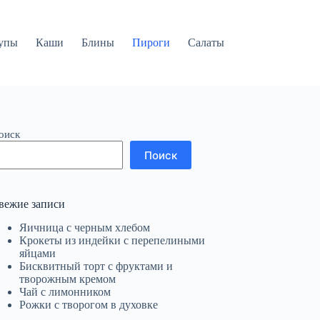
упы
Каши
Блины
Пироги
Салаты
оиск
Поиск
вежие записи
Яичница с черным хлебом
Крокеты из индейки с перепелиными
яйцами
Бисквитный торт с фруктами и
творожным кремом
Чай с лимонником
Рожки с творогом в духовке