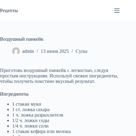
Перейти
к
Рецепты
сути
Воздушный панкейк
admin
13 июня 2025
Супы
Приготовь воздушный панкейк с легкостью, следуя
простым инструкциям. Используй свежие ингредиенты,
чтобы получить поистине вкусный результат.
Ингредиенты
1 стакан муки
1 ст. ложка сахара
1 ч. ложка разрыхлителя
1/2 ч. ложки соды
1/4 ч. ложки соли
1 стакан кефира или молока